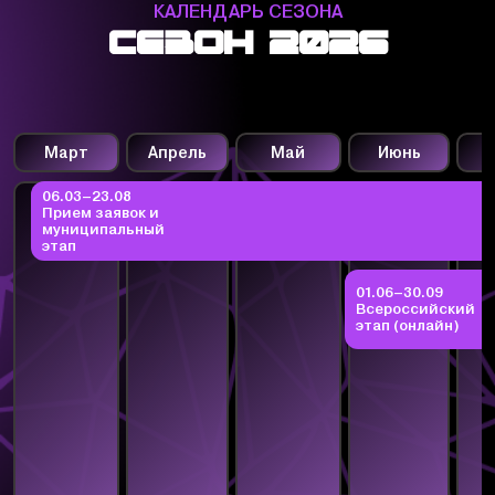
КАЛЕНДАРЬ СЕЗОНА
сезон 2026
Март
Апрель
Май
Июнь
06.03–23.08
Прием заявок и
муниципальный
этап
01.06–30.09
Всероссийский
этап (онлайн)