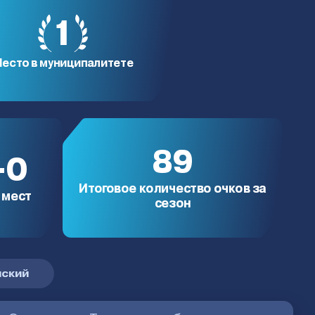
1
есто в муниципалитете
89
-0
Итоговое количество очков за
 мест
сезон
ский