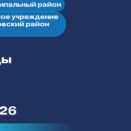
ипальный район
ое учреждение
овский район
ды
026