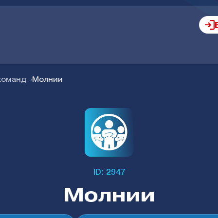
команд
Молнии
ID: 2947
Молнии