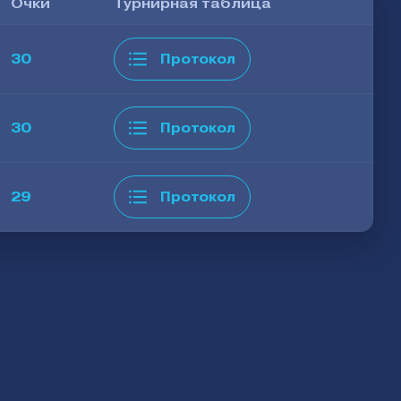
Очки
Турнирная таблица
30
Протокол
30
Протокол
29
Протокол