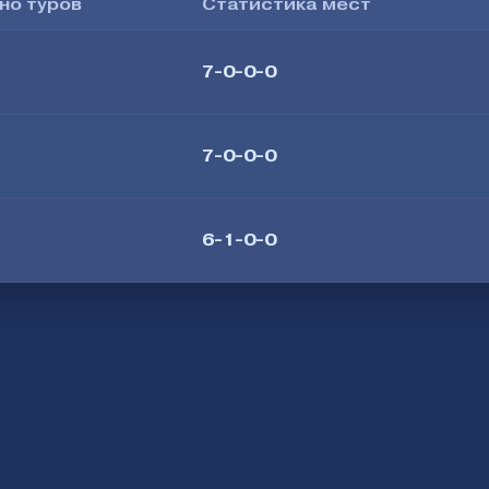
но туров
Статистика мест
7-0-0-0
7-0-0-0
6-1-0-0