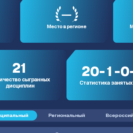
—
Место в регионе
М
21
20-1-0
ичество сыгранных
Статистика занятых
дисциплин
ципальный
Региональный
Всероссий