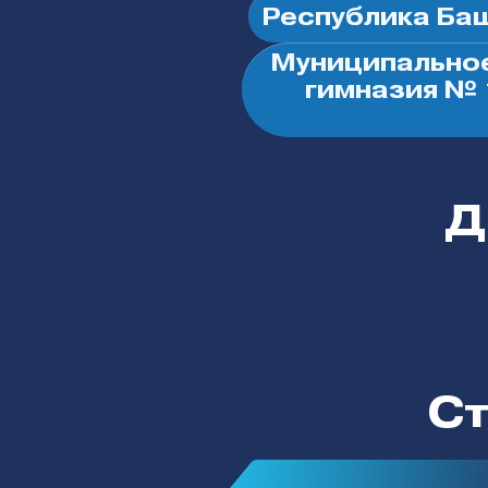
Республика Ба
Муниципально
гимназия № 
Д
Ст