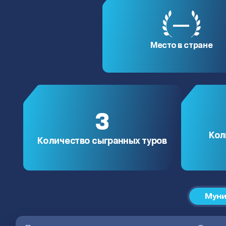
—
Место в стране
3
Кол
Количество сыгранных туров
Муни