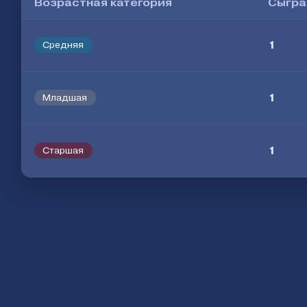
Возрастная категория
Сыгра
1
Средняя
1
Младшая
1
Старшая